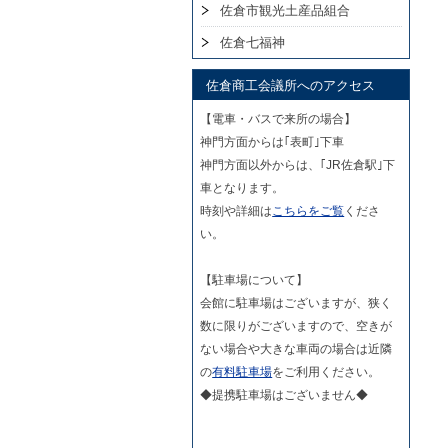
佐倉市観光土産品組合
佐倉七福神
佐倉商工会議所へのアクセス
【電車・バスで来所の場合】
神門方面からは｢表町｣下車
神門方面以外からは、｢JR佐倉駅｣下
車となります。
時刻や詳細は
こちらをご覧
くださ
い。
【駐車場について】
会館に駐車場はございますが、狭く
数に限りがございますので、空きが
ない場合や大きな車両の場合は近隣
の
有料駐車場
をご利用ください。
◆提携駐車場はございません◆