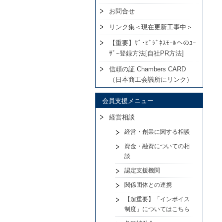
お問合せ
リンク集＜現在更新工事中＞
【重要】ｻﾞ･ﾋﾞｼﾞﾈｽﾓｰﾙへのﾕｰ
ｻﾞｰ登録方法[自社PR方法]
信頼の証 Chambers CARD
（日本商工会議所にリンク）
会員支援メニュー
経営相談
経営・創業に関する相談
資金・融資についての相
談
認定支援機関
関係団体との連携
【超重要】「インボイス
制度」についてはこちら