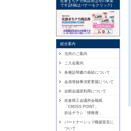
佐倉まちナカ商品券は市の事業
です(詳細はバナーをクリック)
総合案内
当所のご案内
ご入会案内
各種証明書の発給について
会員登録事項変更届について
会館会議室利用について
佐倉商工会議所会報紙
「CROSS POINT」
折込チラシ「情報便」
パートナーシップ構築宣言に
ついて