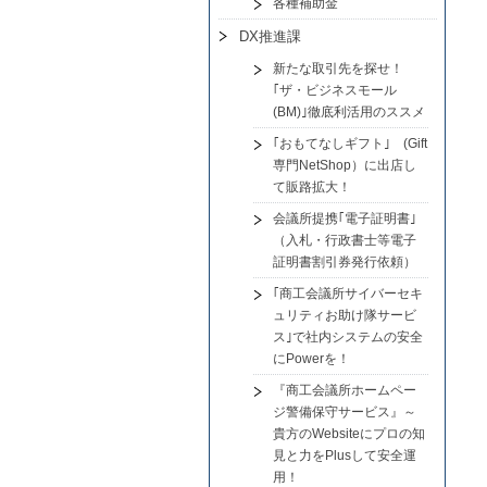
各種補助金
DX推進課
新たな取引先を探せ！
｢ザ・ビジネスモール
(BM)｣徹底利活用のススメ
｢おもてなしギフト｣ (Gift
専門NetShop）に出店し
て販路拡大！
会議所提携｢電子証明書｣
（入札・行政書士等電子
証明書割引券発行依頼）
｢商工会議所サイバーセキ
ュリティお助け隊サービ
ス｣で社内システムの安全
にPowerを！
『商工会議所ホームペー
ジ警備保守サービス』～
貴方のWebsiteにプロの知
見と力をPlusして安全運
用！