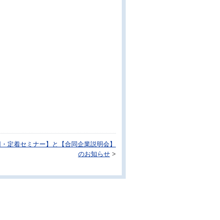
用・定着セミナー】と【合同企業説明会】
のお知らせ
>