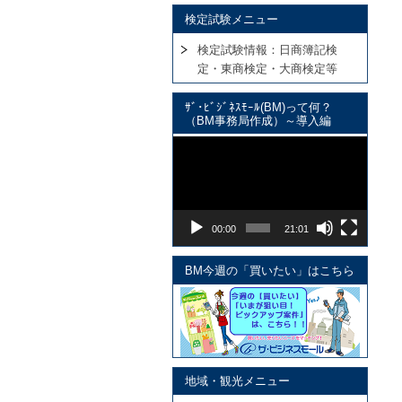
検定試験メニュー
検定試験情報：日商簿記検
定・東商検定・大商検定等
ｻﾞ･ﾋﾞｼﾞﾈｽﾓｰﾙ(BM)って何？
（BM事務局作成）～導入編
動
画
プ
レ
ー
00:00
21:01
ヤ
ー
BM今週の「買いたい」はこちら
地域・観光メニュー