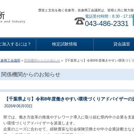
歴史と文化を抱く佐倉市、佐倉商工会議所は、皆様と共に努力致
所
電話受付時間：8:30 - 17:15
043-486-2331
e and Industry
に加入するには？
検定試験情報
貸会議室
佐倉商工会議所
>
関係機関からのお知らせ
> 【千葉県より】令和8年度働きやすい環境づく
関係機関からのお知らせ
【千葉県より】令和8年度働きやすい環境づくりアドバイザーの
2026年06月03日
県では、働き方改革の推進やテレワーク導入に取り組む県内中小企業を支
い環境づくりアドバイザーを派遣します。
企業のニーズに合わせて、経験豊富な社会保険労務士や中小企業診断士な