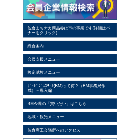
佐倉まちナカ商品券は市の事業です(詳細はバ
ナーをクリック)
総合案内
会員支援メニュー
検定試験メニュー
ｻﾞ･ﾋﾞｼﾞﾈｽﾓｰﾙ(BM)って何？（BM事務局作
成）～導入編
BM今週の「買いたい」はこちら
地域・観光メニュー
佐倉商工会議所へのアクセス