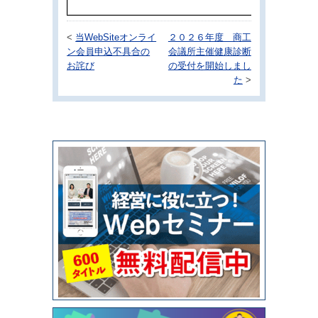
<
当WebSiteオンライ
２０２６年度 商工
ン会員申込不具合の
会議所主催健康診断
お詫び
の受付を開始しまし
た
>