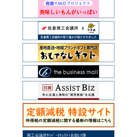
商工会議所ｻｲﾊﾞｰｾｷｭﾘﾃｨお助け隊