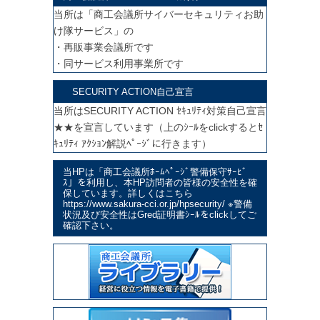
当所は「商工会議所サイバーセキュリティお助
け隊サービス」の
・再販事業会議所です
・同サービス利用事業所です
SECURITY ACTION自己宣言
当所はSECURITY ACTION ｾｷｭﾘﾃｨ対策自己宣言
★★を宣言しています（上のｼｰﾙをclickするとｾ
ｷｭﾘﾃｨ ｱｸｼｮﾝ解説ﾍﾟｰｼﾞに行きます）
当HPは「商工会議所ﾎｰﾑﾍﾟｰｼﾞ警備保守ｻｰﾋﾞ
ｽ」を利用し、本HP訪問者の皆様の安全性を確
保しています。詳しくはこちら
https://www.sakura-cci.or.jp/hpsecurity/ ※警備
状況及び安全性はGred証明書ｼｰﾙをclickしてご
確認下さい。