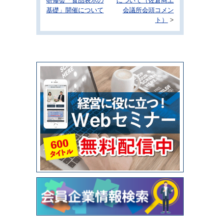
研修会「食品表示の
について（佐倉商工
基礎」開催について
会議所会頭コメン
ト）
>