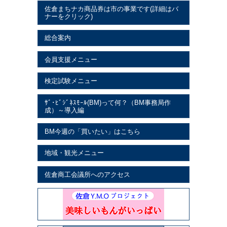
佐倉まちナカ商品券は市の事業です(詳細はバ
ナーをクリック)
総合案内
会員支援メニュー
検定試験メニュー
ｻﾞ･ﾋﾞｼﾞﾈｽﾓｰﾙ(BM)って何？（BM事務局作
成）～導入編
BM今週の「買いたい」はこちら
地域・観光メニュー
佐倉商工会議所へのアクセス