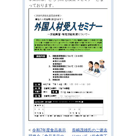
っております。
<
令和7年度食品表示
長嶋茂雄氏のご逝去