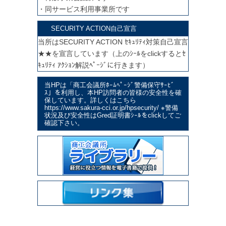
・同サービス利用事業所です
SECURITY ACTION自己宣言
当所はSECURITY ACTION ｾｷｭﾘﾃｨ対策自己宣言
★★を宣言しています（上のｼｰﾙをclickするとｾ
ｷｭﾘﾃｨ ｱｸｼｮﾝ解説ﾍﾟｰｼﾞに行きます）
当HPは「商工会議所ﾎｰﾑﾍﾟｰｼﾞ警備保守ｻｰﾋﾞ
ｽ」を利用し、本HP訪問者の皆様の安全性を確
保しています。詳しくはこちら
https://www.sakura-cci.or.jp/hpsecurity/ ※警備
状況及び安全性はGred証明書ｼｰﾙをclickしてご
確認下さい。