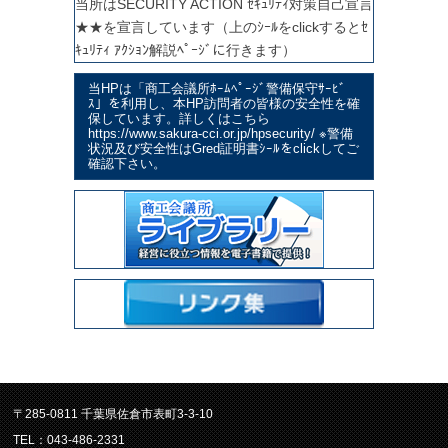
当所はSECURITY ACTION ｾｷｭﾘﾃｨ対策自己宣言
★★を宣言しています（上のｼｰﾙをclickするとｾ
ｷｭﾘﾃｨ ｱｸｼｮﾝ解説ﾍﾟｰｼﾞに行きます）
当HPは「商工会議所ﾎｰﾑﾍﾟｰｼﾞ警備保守ｻｰﾋﾞ
ｽ」を利用し、本HP訪問者の皆様の安全性を確
保しています。詳しくはこちら
https://www.sakura-cci.or.jp/hpsecurity/ ※警備
状況及び安全性はGred証明書ｼｰﾙをclickしてご
確認下さい。
〒285-0811 千葉県佐倉市表町3-3-10
TEL：043-486-2331