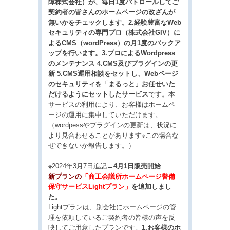
障株式会社）が、毎日1度パトロールしてご
契約者の皆さんのホームページの改ざんが
無いかをチェックします。2.経験豊富なWeb
セキュリティの専門プロ（株式会社GIV）に
よるCMS（wordPress）の月1度のバックア
ップを行います。3.プロによるWordpress
のメンテナンス 4.
CMS及びプラグインの更
新 5.CMS運用相談をセットし、Webページ
のセキュリティを「まるっと」お任せいた
だけるようにセットしたサービス
です。本
サービスの利用により、お客様はホームペ
ージの運用に集中していただけます。
（wordpessやプラグインの更新は、状況に
より見合わせることがあります※この場合な
ぜできないか報告します。）
※
2024年3月7日追記
→4月1日販売開始
新プランの
「商工会議所ホームページ警備
保守サービスLightプラン」
を追加しまし
た。
Lightプランは、別会社にホームページの管
理を依頼しているご契約者の皆様の声を反
映してご用意したプランです。
1.お客様のホ