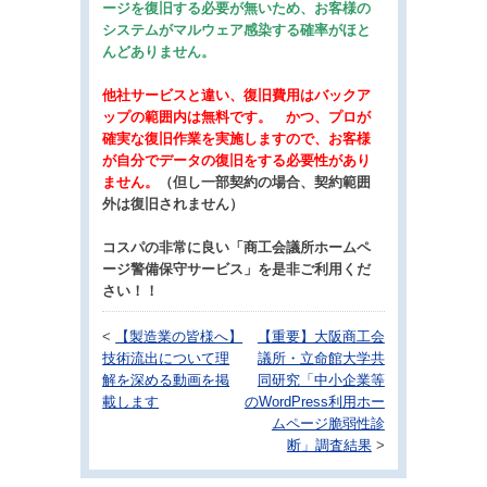
ージを復旧する必要が無いため、お客様の
システムがマルウェア感染する確率がほと
んどありません。
他社サービスと違い、復旧費用はバックア
ップの範囲内は無料です。 かつ、プロが
確実な復旧作業を実施しますので、お客様
が自分でデータの復旧をする必要性があり
ません。
（
但し一部契約の場合、契約範囲
外は復旧されません）
コスパの非常に良い「商工会議所ホームペ
ージ警備保守サービス」を是非ご利用くだ
さい！！
<
【製造業の皆様へ】
【重要】大阪商工会
技術流出について理
議所・立命館大学共
解を深める動画を掲
同研究「中小企業等
載します
のWordPress利用ホー
ムページ脆弱性診
断」調査結果
>