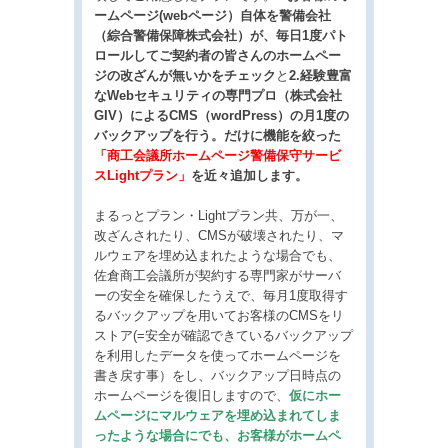
ームページ(webページ）自体を警備会社
（綜合警備保障株式会社）が、毎日1度パト
ロールしてご契約者の皆さんのホームペー
ジの改ざんが無いかをチェック
と
2.経験豊富
なWebセキュリティの専門プロ（株式会社
GIV）によるCMS（wordPress）の月1度の
バックアップを行う。だけに機能を絞った
「商工会議所ホームページ警備保守サービ
スLightプラン」
を近々追加します。
まるっとプラン・Lightプラン共、万が一、
改ざんされたり、CMSが破壊されたり、マ
ルウェアを埋め込まれたような場合でも、
佐倉商工会議所が契約する専門家がサーバ
ーの安全を確保したうえで、毎月1度取得す
るバックアップを用いてお客様のCMSをリ
ストア(=安全が確認できているバックアップ
を利用したデータを使ってホームページを
書き戻す事）をし、バックアップ日時点の
ホームページを復旧しますので、
仮にホー
ムページにマルウェアを埋め込まれてしま
ったような場合にでも、お客様がホームペ