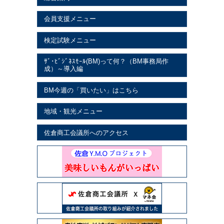
会員支援メニュー
検定試験メニュー
ｻﾞ･ﾋﾞｼﾞﾈｽﾓｰﾙ(BM)って何？（BM事務局作
成）～導入編
BM今週の「買いたい」はこちら
地域・観光メニュー
佐倉商工会議所へのアクセス