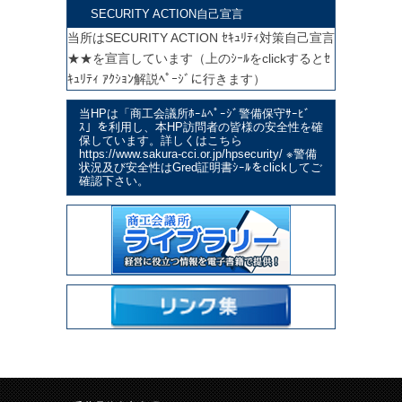
SECURITY ACTION自己宣言
当所はSECURITY ACTION ｾｷｭﾘﾃｨ対策自己宣言
★★を宣言しています（上のｼｰﾙをclickするとｾ
ｷｭﾘﾃｨ ｱｸｼｮﾝ解説ﾍﾟｰｼﾞに行きます）
当HPは「商工会議所ﾎｰﾑﾍﾟｰｼﾞ警備保守ｻｰﾋﾞ
ｽ」を利用し、本HP訪問者の皆様の安全性を確
保しています。詳しくはこちら
https://www.sakura-cci.or.jp/hpsecurity/ ※警備
状況及び安全性はGred証明書ｼｰﾙをclickしてご
確認下さい。