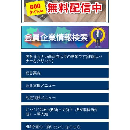
佐倉まちナカ商品券は市の事業です(詳細はバ
ナーをクリック)
総合案内
会員支援メニュー
検定試験メニュー
ｻﾞ･ﾋﾞｼﾞﾈｽﾓｰﾙ(BM)って何？（BM事務局作
成）～導入編
BM今週の「買いたい」はこちら