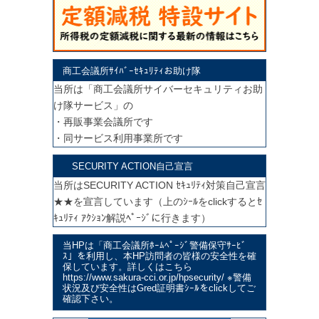
商工会議所ｻｲﾊﾞｰｾｷｭﾘﾃｨお助け隊
当所は「商工会議所サイバーセキュリティお助
け隊サービス」の
・再販事業会議所です
・同サービス利用事業所です
SECURITY ACTION自己宣言
当所はSECURITY ACTION ｾｷｭﾘﾃｨ対策自己宣言
★★を宣言しています（上のｼｰﾙをclickするとｾ
ｷｭﾘﾃｨ ｱｸｼｮﾝ解説ﾍﾟｰｼﾞに行きます）
当HPは「商工会議所ﾎｰﾑﾍﾟｰｼﾞ警備保守ｻｰﾋﾞ
ｽ」を利用し、本HP訪問者の皆様の安全性を確
保しています。詳しくはこちら
https://www.sakura-cci.or.jp/hpsecurity/ ※警備
状況及び安全性はGred証明書ｼｰﾙをclickしてご
確認下さい。