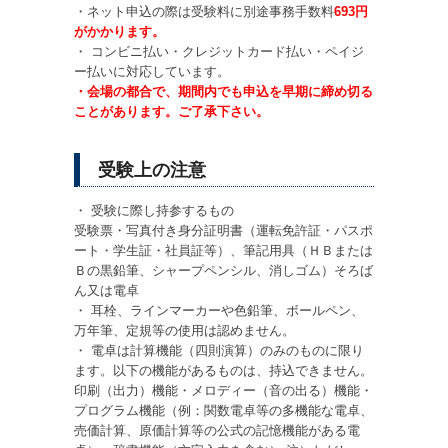
・ネット申込の際は受験料に別途事務手数料
693円
がかかります。
・ コンビニ払い・クレジットカード払い・ペイジ
ー払いに対応しています。
・会場の都合で、期間内でも申込を早期に締め切る
ことがあります。ご了承下さい。
受験上の注意
・ 受験に際し持参するもの
受験票・写真付き身分証明書（運転免許証・パスポ
ート・学生証・社員証等）、筆記用具（ＨＢまたは
Ｂの黒鉛筆、シャープペンシル、消しゴム）そろば
ん又は電卓
・ 耳栓、ラインマーカーや色鉛筆、ボールペン、
万年筆、定規等の使用は認めません。
・ 電卓は計算機能（四則演算）のみのものに限り
ます。以下の機能があるものは、持込できません。
印刷（出力）機能・メロディー（音の出る）機能・
プログラム機能（例：関数電卓等の多機能な電卓、
売価計算、原価計算等の公式の記憶機能がある電