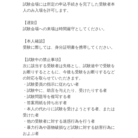
試験会場には所定の申込手続きを完了した受験者本
人のみ入場を許可します。
【遅刻】
試験会場への来場は時間厳守としてください。
【本人確認】
受験に際しては、身分証明書を携帯してください。
【試験中の禁止事項】
次に該当する受験者は失格とし、試験途中で受験を
お断りするとともに、今後も受験をお断りするなど
の対応を取らせていただきます。
・試験委員の指示に従わない者
・試験中に、助言を与えたり、受けたりする者
・試験問題等を複写する者
・答案用紙を持ち出す者
・本人の代わりに試験を受けようとする者、または
受けた者
・他の受験者に対する迷惑行為を行う者
・暴力行為や器物破損など試験に対する妨害行為に
およぶ者