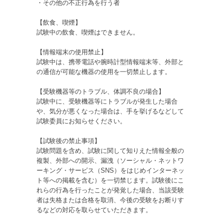
・その他の不正行為を行う者
【飲食、喫煙】
試験中の飲食、喫煙はできません。
【情報端末の使用禁止】
試験中は、携帯電話や腕時計型情報端末等、外部と
の通信が可能な機器の使用を一切禁止します。
【受験機器等のトラブル、体調不良の場合】
試験中に、受験機器等にトラブルが発生した場合
や、気分が悪くなった場合は、手を挙げるなどして
試験委員にお知らせください。
【試験後の禁止事項】
試験問題を含め、試験に関して知りえた情報全般の
複製、外部への開示、漏洩（ソーシャル・ネットワ
ーキング・サービス（SNS）をはじめインターネッ
ト等への掲載を含む）を一切禁じます。試験後にこ
れらの行為を行ったことが発覚した場合、当該受験
者は失格または合格を取消、今後の受験をお断りす
るなどの対応を取らせていただきます。