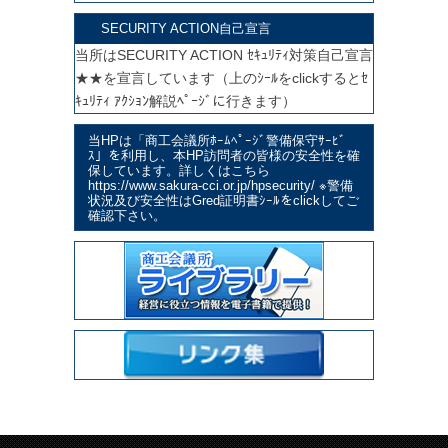
SECURITY ACTION自己宣言
当所はSECURITY ACTION ｾｷｭﾘﾃｨ対策自己宣言
★★を宣言しています（上のｼｰﾙをclickするとｾ
ｷｭﾘﾃｨ ｱｸｼｮﾝ解説ﾍﾟｰｼﾞに行きます）
当HPは「商工会議所ﾎｰﾑﾍﾟｰｼﾞ警備保守ｻｰﾋﾞ
ｽ」を利用し、本HP訪問者の皆様の安全性を確
保しています。詳しくはこちら
https://www.sakura-cci.or.jp/hpsecurity/ ※警備
状況及び安全性はGred証明書ｼｰﾙをclickしてご
確認下さい。