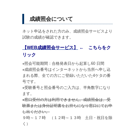
成績照会について
ネット申込をされた方のみ、成績照会サービスより
試験の成績が確認できます。
【WEB成績照会サービス】
← こちらをク
リック
※照会可能期間：合格発表日から起算し60 日間
※成績照会番号はインターネットから当所へ申し込
まれる際、全ての方にご登録いただいた4ケタの番
号です。
※受験番号と照会番号のご入力は、半角数字になり
ます。
※窓口受付の方は利用できません。成績照会は、受
験票または身分証明書をお持ちになり窓口にてお申
し出ください。
９時～１７時 （１２時～１３時 土日・祝日を除
く）