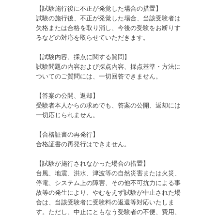
【試験施行後に不正が発覚した場合の措置】
試験の施行後、不正が発覚した場合、当該受験者は
失格または合格を取り消し、今後の受験をお断りす
るなどの対応を取らせていただきます。
【試験内容、採点に関する質問】
試験問題の内容および採点内容、採点基準・方法に
ついてのご質問には、一切回答できません。
【答案の公開、返却】
受験者本人からの求めでも、答案の公開、返却には
一切応じられません。
【合格証書の再発行】
合格証書の再発行はできません。
【試験が施行されなかった場合の措置】
台風、地震、洪水、津波等の自然災害または火災、
停電、システム上の障害、その他不可抗力による事
故等の発生により、やむをえず試験が中止された場
合は、当該受験者に受験料の返還等対応いたしま
す。ただし、中止にともなう受験者の不便、費用、