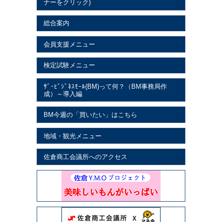
ナーをクリック)
総合案内
会員支援メニュー
検定試験メニュー
ｻﾞ･ﾋﾞｼﾞﾈｽﾓｰﾙ(BM)って何？（BM事務局作
成）～導入編
BM今週の「買いたい」はこちら
地域・観光メニュー
佐倉商工会議所へのアクセス