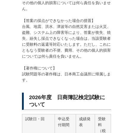
その他の個人的損害については何ら責任を負いませ
ん。
【答案の採点ができなかった場合の措置】
台風、地震、洪水、津波等の自然災害または火災、
盗難、システム上の障害等により、答案が喪失、焼
失、紛失し採点できなくなった場合は、当該受験者
に受験料の返還等対応いたします。ただし、これに
ともなう受験者の不便、費用、その他の個人的損害
については何ら責任を負いません。
【著作権について】
試験問題等の著作権は、日本商工会議所に帰属しま
す。
2026年度 日商簿記検定試験に
ついて
試験日・回
申込受
成績発
受験
付期間
表
料
（税