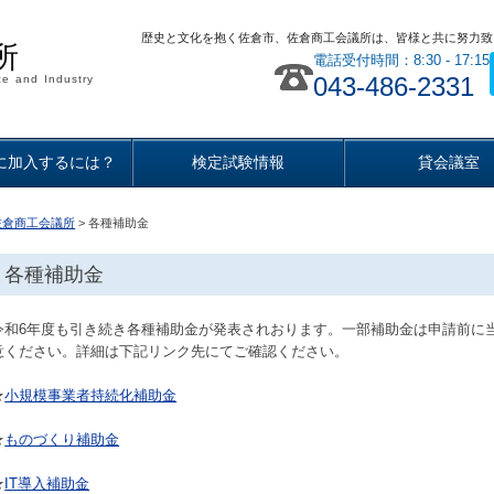
歴史と文化を抱く佐倉市、佐倉商工会議所は、皆様と共に努力致
所
電話受付時間：8:30 - 17:15
043-486-2331
e and Industry
に加入するには？
検定試験情報
貸会議室
佐倉商工会議所
> 各種補助金
各種補助金
令和6年度も引き続き各種補助金が発表されおります。一部補助金は申請前に
意ください。詳細は下記リンク先にてご確認ください。
★
小規模事業者持続化補助金
★
ものづくり補助金
★
IT導入補助金