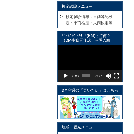
検定試験メニュー
検定試験情報：日商簿記検
定・東商検定・大商検定等
ｻﾞ･ﾋﾞｼﾞﾈｽﾓｰﾙ(BM)って何？
（BM事務局作成）～導入編
動
画
プ
レ
ー
00:00
21:01
ヤ
ー
BM今週の「買いたい」はこちら
地域・観光メニュー