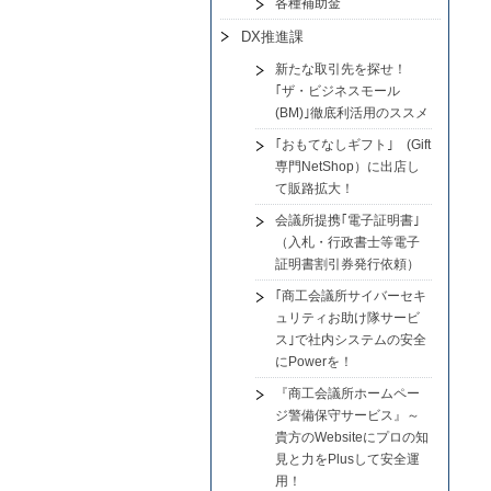
各種補助金
DX推進課
新たな取引先を探せ！
｢ザ・ビジネスモール
(BM)｣徹底利活用のススメ
｢おもてなしギフト｣ (Gift
専門NetShop）に出店し
て販路拡大！
会議所提携｢電子証明書｣
（入札・行政書士等電子
証明書割引券発行依頼）
｢商工会議所サイバーセキ
ュリティお助け隊サービ
ス｣で社内システムの安全
にPowerを！
『商工会議所ホームペー
ジ警備保守サービス』～
貴方のWebsiteにプロの知
見と力をPlusして安全運
用！