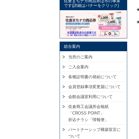
佐倉まちナカ商品券は市の事業
です(詳細はバナーをクリック)
総合案内
当所のご案内
ご入会案内
各種証明書の発給について
会員登録事項変更届について
会館会議室利用について
佐倉商工会議所会報紙
「CROSS POINT」
折込チラシ「情報便」
パートナーシップ構築宣言に
ついて