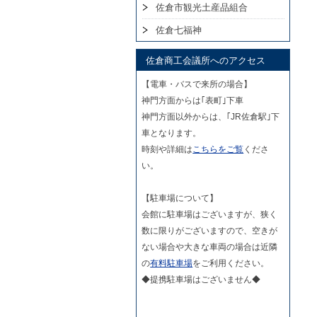
佐倉市観光土産品組合
佐倉七福神
佐倉商工会議所へのアクセス
【電車・バスで来所の場合】
神門方面からは｢表町｣下車
神門方面以外からは、｢JR佐倉駅｣下
車となります。
時刻や詳細は
こちらをご覧
くださ
い。
【駐車場について】
会館に駐車場はございますが、狭く
数に限りがございますので、空きが
ない場合や大きな車両の場合は近隣
の
有料駐車場
をご利用ください。
◆提携駐車場はございません◆