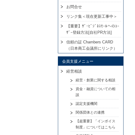
お問合せ
リンク集＜現在更新工事中＞
【重要】ｻﾞ･ﾋﾞｼﾞﾈｽﾓｰﾙへのﾕｰ
ｻﾞｰ登録方法[自社PR方法]
信頼の証 Chambers CARD
（日本商工会議所にリンク）
会員支援メニュー
経営相談
経営・創業に関する相談
資金・融資についての相
談
認定支援機関
関係団体との連携
【超重要】「インボイス
制度」についてはこちら